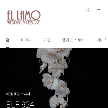
본문 바로가기
홈
티아라
화관
엘라모 스토어
페이스
화관/웨딩 코사지
ELF 924