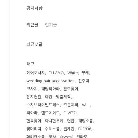
공지사항
최근글
인기글
최근댓글
태그
헤어코사지
ELLAMO
White
부케
wedding hair accessories
진주띠
코사지
웨딩티아라
혼주꽂이
잡지협찬
화관
맞춤제작
수지브라이덜드레스
주문제작
VAIL
티아라
핸드메이드
ELW721
한복꽂이
화사한부케
협찬
웨딩소품
꽃머리띠
수제소품
월계관
ELF936
화려한소품
망사
Crystal
엘라모