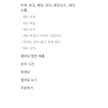
부케, 장갑, 베일, 양산, 웨딩슈즈...웨딩
소품..
웨딩 부케
웨딩 베일
웨딩 슈즈
웨딩 목걸이,이어링..악세사리
헤어핀, 혼주 꽂이, 한복 꽂이
웨딩 모자
엘라모 협찬 제품
강의 시간
동영상
엘라모 뉴스
주문하기