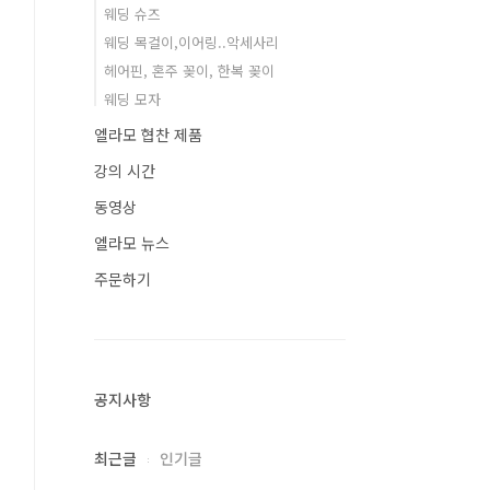
웨딩 슈즈
웨딩 목걸이,이어링..악세사리
헤어핀, 혼주 꽂이, 한복 꽂이
웨딩 모자
엘라모 협찬 제품
강의 시간
동영상
엘라모 뉴스
주문하기
공지사항
최근글
인기글