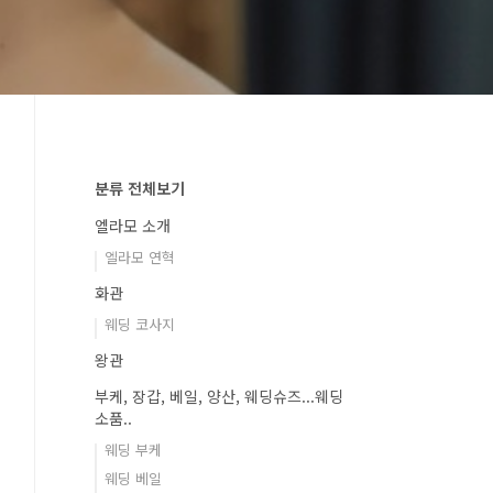
분류 전체보기
엘라모 소개
엘라모 연혁
화관
웨딩 코사지
왕관
부케, 장갑, 베일, 양산, 웨딩슈즈...웨딩
소품..
웨딩 부케
웨딩 베일