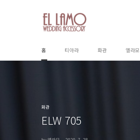
본문 바로가기
홈
티아라
화관
엘라모
화관
ELW 705
by 엘라모
2020. 7. 28.