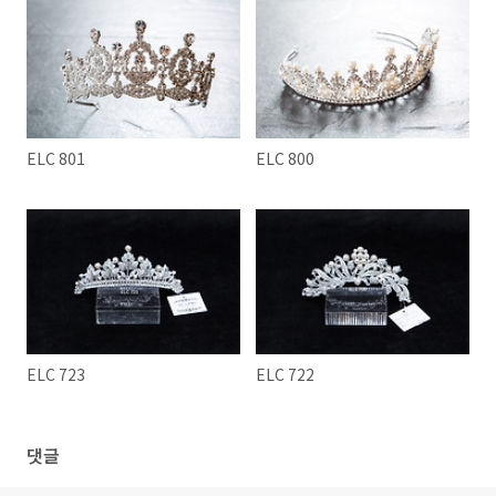
ELC 801
ELC 800
ELC 723
ELC 722
댓글