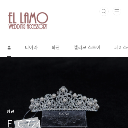
본문 바로가기
홈
티아라
화관
엘라모 스토어
페이스
왕관
ELC 724